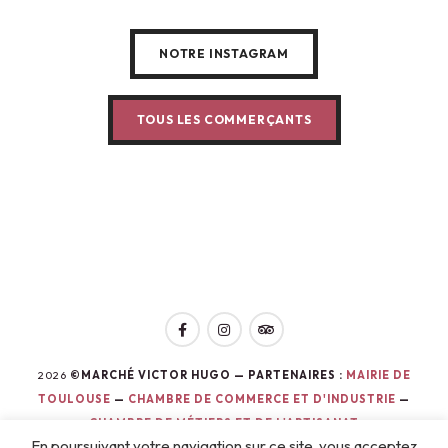
NOTRE INSTAGRAM
TOUS LES COMMERÇANTS
2026
©MARCHÉ VICTOR HUGO — PARTENAIRES :
MAIRIE DE
TOULOUSE
—
CHAMBRE DE COMMERCE ET D'INDUSTRIE
—
CHAMBRE DE MÉTIERS ET DE L'ARTISANAT
En poursuivant votre navigation sur ce site, vous acceptez
CONCEPTION WEB : ©
AGENCE PGO
—
MENTIONS LÉGALES
—